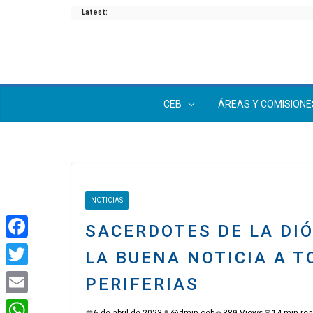
Latest:
CEB
ÁREAS Y COMISIONE
NOTICIAS
SACERDOTES DE LA DIÓ
F
LA BUENA NOTICIA A T
a
T
PERIFERIAS
c
w
E