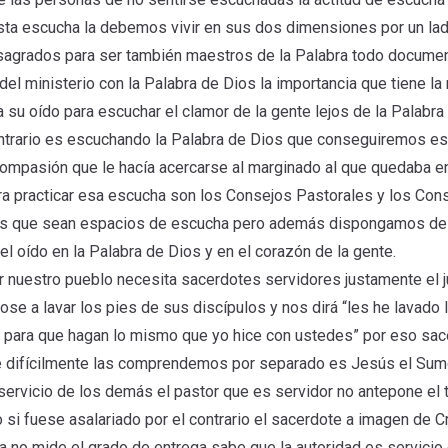
s esta escucha la debemos vivir en sus dos dimensiones por un l
grados para ser también maestros de la Palabra todo documento
del ministerio con la Palabra de Dios la importancia que tiene la
su oído para escuchar el clamor de la gente lejos de la Palabra
contrario es escuchando la Palabra de Dios que conseguiremos 
compasión que le hacía acercarse al marginado al que quedaba en
a practicar esa escucha son los Consejos Pastorales y los Con
s que sean espacios de escucha pero además dispongamos de n
el oído en la Palabra de Dios y en el corazón de la gente.
 nuestro pueblo necesita sacerdotes servidores justamente el j
ose a lavar los pies de sus discípulos y nos dirá “les he lavado
, para que hagan lo mismo que yo hice con ustedes” por eso sac
ue difícilmente las comprendemos por separado es Jesús el Sum
ervicio de los demás el pastor que es servidor no antepone el
i fuese asalariado por el contrario el sacerdote a imagen de C
 no mide el grado de entrega sabe que la autoridad es servici