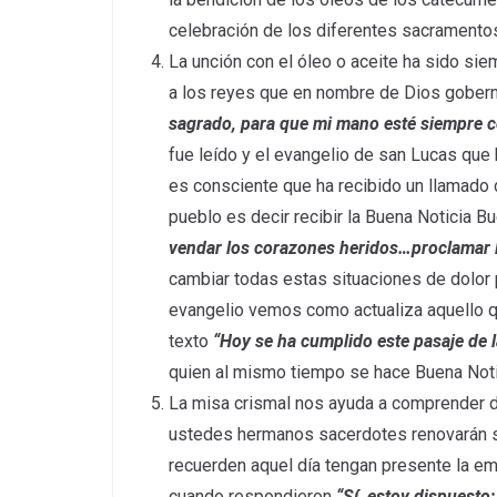
celebración de los diferentes sacramentos
La unción con el óleo o aceite ha sido sie
a los reyes que en nombre de Dios gobern
sagrado, para que mi mano esté siempre c
fue leído y el evangelio de san Lucas que
es consciente que ha recibido un llamado 
pueblo es decir recibir la Buena Noticia 
vendar los corazones heridos…proclamar la
cambiar todas estas situaciones de dolor p
evangelio vemos como actualiza aquello que
texto
“Hoy se ha cumplido este pasaje de l
quien al mismo tiempo se hace Buena Noti
La misa crismal nos ayuda a comprender do
ustedes hermanos sacerdotes renovarán su
recuerden aquel día tengan presente la e
cuando respondieron
“Sí, estoy dispuesto;