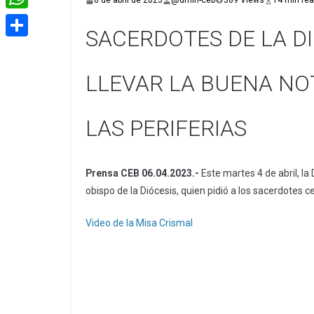
6 de abril de 2023
@dmin-ceb
389 Views
14 min re
e
i
m
W
b
t
SACERDOTES DE LA DI
a
h
o
C
t
i
a
o
o
e
LLEVAR LA BUENA NOT
l
t
k
m
r
s
p
LAS PERIFERIAS
A
a
p
r
Prensa CEB 06.04.2023.-
Este martes 4 de abril, la
p
t
obispo de la Diócesis, quien pidió a los sacerdotes c
i
Video de la Misa Crismal
r