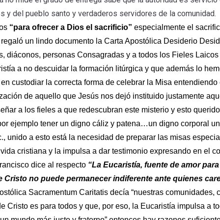
os y del pueblo santo y verdaderos servidores de la comunidad.
dos
“para ofrecer a Dios el sacrificio”
especialmente el sacrifi
 regaló un lindo documento la Carta Apostólica Desiderio Desid
ros, diáconos, personas Consagradas y a todos los Fieles Laico
aristía a no descuidar la formación litúrgica y que además lo h
en custodiar la correcta forma de celebrar la Misa entendiendo
ización de aquello que Jesús nos dejó instituido justamente aqu
ñar a los fieles a que redescubran este misterio y esto querido
o por ejemplo tener un digno cáliz y patena…un digno corporal u
tc., unido a esto está la necesidad de preparar las misas especi
a vida cristiana y la impulsa a dar testimonio expresando en e
rancisco dice al respecto
“La Eucaristía, fuente de amor para 
de Cristo no puede permanecer indiferente ante quienes car
stólica Sacramentum Caritatis decía “nuestras comunidades, c
e Cristo es para todos y que, por eso, la Eucaristía impulsa a 
r un mundo más justo y fraterno” entonces hay razones suficient