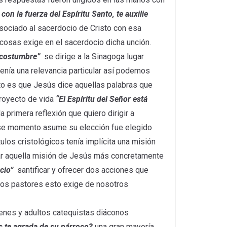
con la fuerza del Espíritu Santo, te auxilie
sociado al sacerdocio de Cristo con esa
cosas exige en el sacerdocio dicha unción.
costumbre”
se dirige a la Sinagoga lugar
tenía una relevancia particular así podemos
o es que Jesús dice aquellas palabras que
proyecto de vida
“El Espíritu del Señor está
a primera reflexión que quiero dirigir a
ese momento asume su elección fue elegido
os cristológicos tenía implícita una misión
uar aquella misión de Jesús más concretamente
cio”
santificar y ofrecer dos acciones que
os pastores esto exige de nosotros
enes y adultos catequistas diáconos
s te agrada de su párroco?
una gran mayoría