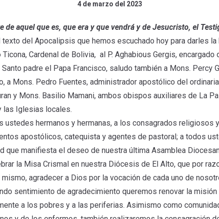
4 de marzo del 2023
te de aquel que es, que era y que vendrá y de Jesucristo, el Testig
l texto del Apocalipsis que hemos escuchado hoy para darles la
 Ticona, Cardenal de Bolivia, al P. Aghabious Gergis, encargado 
 Santo padre el Papa Francisco, saludo también a Mons. Percy G
o, a Mons. Pedro Fuentes, administrador apostólico del ordinaria
ran y Mons. Basilio Mamani, ambos obispos auxiliares de La Paz
las Iglesias locales.
os ustedes hermanos y hermanas, a los consagrados religiosos y
entos apostólicos, catequista y agentes de pastoral; a todos us
dad que manifiesta el deseo de nuestra última Asamblea Diocesa
brar la Misa Crismal en nuestra Diócesis de El Alto, que por raz
 mismo, agradecer a Dios por la vocación de cada uno de nosotros
fundo sentimiento de agradecimiento queremos renovar la misión
mente a los pobres y a las periferias. Asimismo como comunidad
nos y de los enfermos, también realizaremos la consagración del