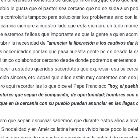
pueblo le gusta que el pastor sea cercano que no se suba a un p
a controlarla tampoco para solucionar los problemas sino con la
camina siempre a nuestro lado que esta siempre en todo mome
 estemos felices que importante es que la gente a quien acomp
cubrir la necesidad de
“anunciar la liberación a los cautivos dar l
 necesidades por las que pasa nuestra gente no es desde la sacri
o el único colaborador cercano desde donde podremos enterarno
decer a ustedes queridos sacerdotes que expresan esa su cercaní
pación sincera, etc. sepan que ellos están muy contentos con eso
ero aquí recordar las lo que dice el Papa Francisco
“hoy, el puebl
astores que sepan de compasión, de oportunidad; hombres con co
e en la cercanía con su pueblo puedan anunciar en las llagas d
ero que sepan escuchar sabemos que durante estos años a nivel
 Sinodalidad y en América latina hemos vivido hace poco la cel
de las personas de no sentirse escuchadas la actitud de escuch