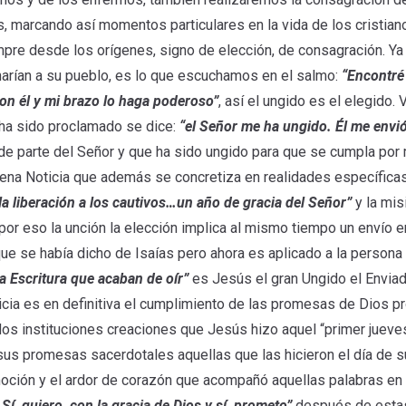
, marcando así momentos particulares en la vida de los cristian
mpre desde los orígenes, signo de elección, de consagración. Ya
arían a su pueblo, es lo que escuchamos en el salmo:
“Encontré 
on él y mi brazo lo haga poderoso”
, así el ungido es el elegido
 ha sido proclamado se dice:
“el Señor me ha ungido. Él me envió 
de parte del Señor y que ha sido ungido para que se cumpla por 
Buena Noticia que además se concretiza en realidades específic
 liberación a los cautivos…un año de gracia del Señor”
y la mis
or eso la unción la elección implica al mismo tiempo un envío e
 se había dicho de Isaías pero ahora es aplicado a la persona de
a Escritura que acaban de oír”
es Jesús el gran Ungido el Enviad
cia es en definitiva el cumplimiento de las promesas de Dios p
s instituciones creaciones que Jesús hizo aquel “primer jueves 
s promesas sacerdotales aquellas que las hicieron el día de s
moción y el ardor de corazón que acompañó aquellas palabras e
 Sí, quiero, con la gracia de Dios y sí, prometo”
después de estas