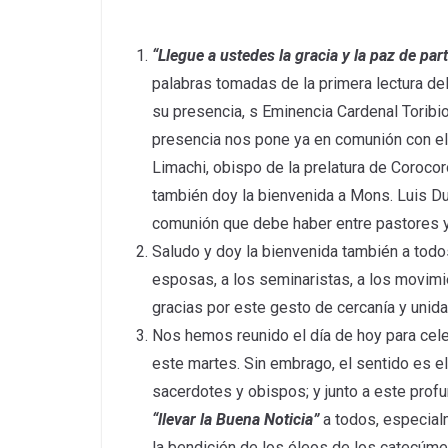
“Llegue a ustedes la gracia y la paz de par
palabras tomadas de la primera lectura de
su presencia, s Eminencia Cardenal Toribio
presencia nos pone ya en comunión con el
Limachi, obispo de la prelatura de Corocor
también doy la bienvenida a Mons. Luis Du
comunión que debe haber entre pastores y 
Saludo y doy la bienvenida también a tod
esposas, a los seminaristas, a los movimi
gracias por este gesto de cercanía y uni
Nos hemos reunido el día de hoy para cele
este martes. Sin embrago, el sentido es el
sacerdotes y obispos; y junto a este pro
“llevar la Buena Noticia”
a todos, especial
la bendición de los óleos de los catecúme