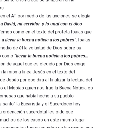
os.
 en el AT, por medio de las unciones se elegía
a David, mi servidor, y lo ungí con el óleo
. Vemos como en el texto del profeta Isaías que
a llevar la buena noticia a los pobres”
. Isaías
medio de él la voluntad de Dios sobre su
as como
“llevar la buena noticia a los pobres…
ión de aquel que es elegido por Dios exige
n la misma línea Jesús en el texto del
 Jesús por eso dirá al finalizar la lectura del
o el Mesías quien nos trae la Buena Noticia es
romesas que había hecho a su pueblo.
santo” la Eucaristía y el Sacerdocio hoy
u ordenación sacerdotal les pido que
n muchos de los casos en este mismo lugar
 respuestas fueron ungidos en las manos con