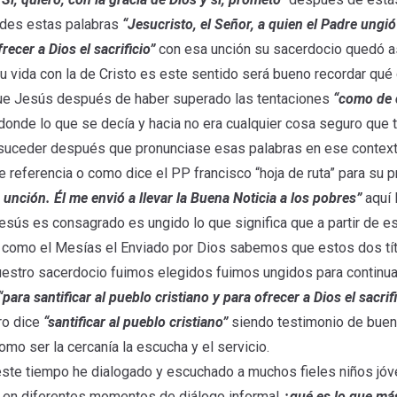
edes estas palabras
“Jesucristo, el Señor, a quien el Padre ungió 
frecer a Dios el sacrificio”
con esa unción su sacerdocio quedó a
 vida con la de Cristo es este sentido será bueno recordar qué 
que Jesús después de haber superado las tentaciones
“como de 
donde lo que se decía y hacia no era cualquier cosa seguro que 
 suceder después que pronunciase esas palabras en ese context
e referencia o como dice el PP francisco “hoja de ruta” para su 
nción. Él me envió a llevar la Buena Noticia a los pobres”
aquí l
sús es consagrado es ungido lo que significa que a partir de 
 como el Mesías el Enviado por Dios sabemos que estos dos títul
 nuestro sacerdocio fuimos elegidos fuimos ungidos para contin
“para santificar al pueblo cristiano y para ofrecer a Dios el sacrifi
ro dice
“santificar al pueblo cristiano”
siendo testimonio de buen
omo ser la cercanía la escucha y el servicio.
ste tiempo he dialogado y escuchado a muchos fieles niños jóv
té en diferentes momentos de diálogo informal
¿qué es lo que má