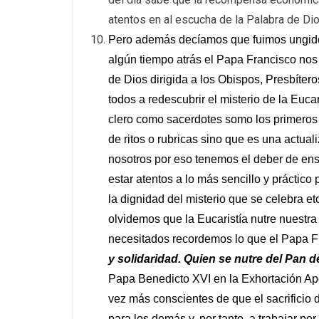
atentos en al escucha de la Palabra de Di
Pero además decíamos que fuimos ungi
algún tiempo atrás el Papa Francisco nos
de Dios dirigida a los Obispos, Presbíte
todos a redescubrir el misterio de la Euc
clero como sacerdotes somo los primeros 
de ritos o rubricas sino que es una actual
nosotros por eso tenemos el deber de ense
estar atentos a lo más sencillo y práctic
la dignidad del misterio que se celebra e
olvidemos que la Eucaristía nutre nuestr
necesitados recordemos lo que el Papa F
y solidaridad. Quien se nutre del Pan 
Papa Benedicto XVI en la Exhortación Apo
vez más conscientes de que el sacrificio d
para los demás y, por tanto, a trabajar po