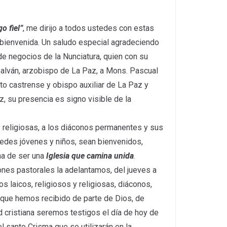
o fiel”
, me dirijo a todos ustedes con estas
 bienvenida. Un saludo especial agradeciendo
de negocios de la Nunciatura, quien con su
alván, arzobispo de La Paz, a Mons. Pascual
to castrense y obispo auxiliar de La Paz y
, su presencia es signo visible de la
 religiosas, a los diáconos permanentes y sus
tedes jóvenes y niños, sean bienvenidos,
na de ser una
Iglesia que camina unida
.
ones pastorales la adelantamos, del jueves a
 laicos, religiosos y religiosas, diáconos,
 que hemos recibido de parte de Dios, de
 cristiana seremos testigos el día de hoy de
 santo Crisma que se utilizarán en la