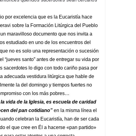
cio por excelencia que es la Eucaristía hace
eravi sobre la Formación Litúrgica del Pueblo
s un maravilloso documento que nos invita a
emos estudiado en uno de los encuentros del
 que no es solo una representación o sucesión
el “jueves santo” antes de entregar su vida por
s sacerdotes lo digo con todo cariño pasa por
na adecuada vestidura litúrgica que hable de
almente la del domingo y tiempos fuertes no
l compromiso con los más pobres…
la vida de la Iglesia, es escuela de caridad
ecen del pan cotidiano”
en la misma línea el
uando celebran la Eucaristía, han de ser cada
todo el que cree en Él a hacerse «pan partido»
es para estar atentos a una correcta