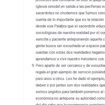
Iglesia sinodal en salida a las periferia
sacerdotes no olvidemos que fuimos consa
cuenta de lo importante que es la relación 
desde esa Palabra que el sacerdote educa 
sociológicas de nuestra realidad por el 
sencilla y paciente anteponiendo aquella 
gente busca ser escuchada un espacio par
cuentan con estas dos realidades hagamo
aprendamos a vivir nuestro ministerio con 
Pero aparte de ser cercanos y de escuchar
regala el gran ejemplo de servicio poniénd
pies unos a otros. Les he dado el ejemplo
deben ir por juntas son dos realidades q
somos ungidos para también ponernos al s
económica no antepone su autoridad como s
del día sabe que la recompensa económica