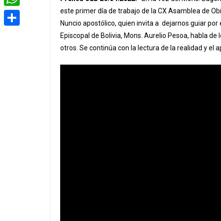
e
i
m
este primer día de trabajo de la CX Asamblea de Obi
W
b
t
Nuncio apostólico, quien invita a dejarnos guiar por 
a
h
o
C
Episcopal de Bolivia, Mons. Aurelio Pesoa, habla de 
t
i
a
otros. Se continúa con la lectura de la realidad y el 
o
o
e
l
t
k
m
r
s
p
A
a
p
r
p
t
i
r