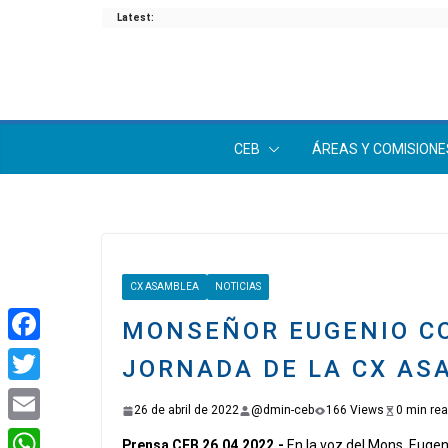
Skip
Latest:
to
content
CEB
ÁREAS Y COMISIONE
CX ASAMBLEA
NOTICIAS
MONSEÑOR EUGENIO CO
F
JORNADA DE LA CX ASA
a
T
26 de abril de 2022
@dmin-ceb
166 Views
0 min re
c
w
E
Prensa CEB 26.04.2022.-
En la voz del Mons. Eugen