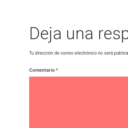
p
r
p
t
i
Deja una res
r
Tu dirección de correo electrónico no será public
Comentario
*