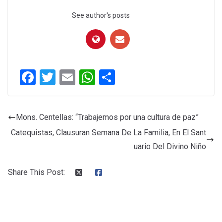
See author's posts
F
T
E
W
C
a
wi
m
h
o
ce
tt
ail
at
m
Mons. Centellas: “Trabajemos por una cultura de paz”
b
er
s
p
Catequistas, Clausuran Semana De La Familia, En El Sant
o
A
ar
uario Del Divino Niño
o
p
tir
k
p
Share This Post: