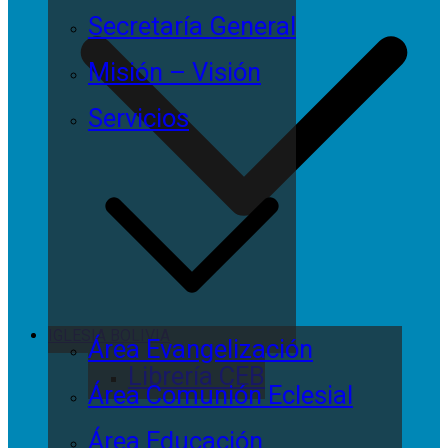
Secretaría General
Misión – Visión
Servicios
IGLESIA BOLIVIA
Área Evangelización
Librería CEB
Área Comunión Eclesial
Área Educación