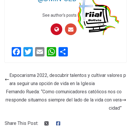
See author's posts
F
T
E
W
C
a
wi
m
h
o
ce
tt
ail
at
m
Expocarisma 2022, descubrir talentos y cultivar valores p
b
er
s
p
ara seguir una opción de vida en la Iglesia
o
A
ar
Fernando Rueda: “Como comunicadores católicos nos co
o
p
tir
rresponde situarnos siempre del lado de la vida con vera
k
p
cidad”
Share This Post: