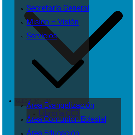
Secretaría General
Misión – Visión
Servicios
IGLESIA BOLIVIA
Área Evangelización
Librería CEB
Área Comunión Eclesial
Área Educación