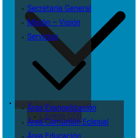
Secretaría General
Misión – Visión
Servicios
IGLESIA BOLIVIA
Área Evangelización
Librería CEB
Área Comunión Eclesial
Área Educación