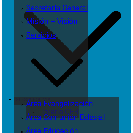
Secretaría General
Misión – Visión
Servicios
IGLESIA BOLIVIA
Área Evangelización
Librería CEB
Área Comunión Eclesial
Área Educación