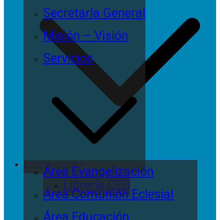
Secretaría General
Misión – Visión
Servicios
IGLESIA BOLIVIA
Área Evangelización
Librería CEB
Área Comunión Eclesial
Área Educación