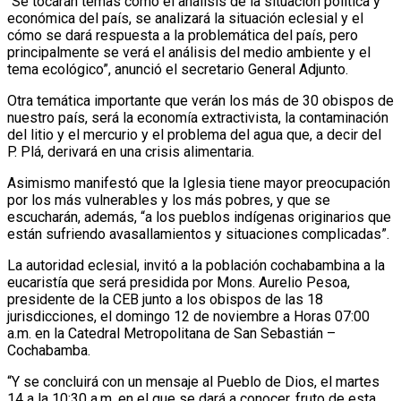
“Se tocarán temas como el análisis de la situación política y
económica del país, se analizará la situación eclesial y el
cómo se dará respuesta a la problemática del país, pero
principalmente se verá el análisis del medio ambiente y el
tema ecológico”, anunció el secretario General Adjunto.
Otra temática importante que verán los más de 30 obispos de
nuestro país, será la economía extractivista, la contaminación
del litio y el mercurio y el problema del agua que, a decir del
P. Plá, derivará en una crisis alimentaria.
Asimismo manifestó que la Iglesia tiene mayor preocupación
por los más vulnerables y los más pobres, y que se
escucharán, además, “a los pueblos indígenas originarios que
están sufriendo avasallamientos y situaciones complicadas”.
La autoridad eclesial, invitó a la población cochabambina a la
eucaristía que será presidida por Mons. Aurelio Pesoa,
presidente de la CEB junto a los obispos de las 18
jurisdicciones, el domingo 12 de noviembre a Horas 07:00
a.m. en la Catedral Metropolitana de San Sebastián –
Cochabamba.
“Y se concluirá con un mensaje al Pueblo de Dios, el martes
14 a la 10:30 a.m. en el que se dará a conocer, fruto de esta