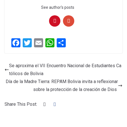
See author's posts
F
T
E
W
C
a
wi
m
h
o
ce
tt
ail
at
m
Se aproxima el VII Encuentro Nacional de Estudiantes Ca
b
er
s
p
tólicos de Bolivia
o
A
ar
Día de la Madre Tierra: REPAM Bolivia invita a reflexionar
o
p
tir
sobre la protección de la creación de Dios
k
p
Share This Post: