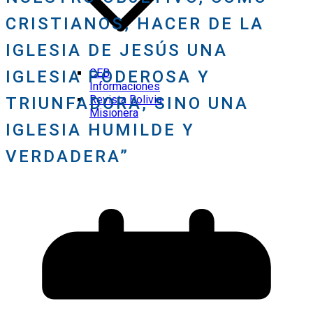
CRISTIANOS, HACER DE LA
IGLESIA DE JESÚS UNA
CEB
IGLESIA PODEROSA Y
Informaciones
Revista Bolivia
TRIUNFADORA, SINO UNA
Misionera
IGLESIA HUMILDE Y
VERDADERA”