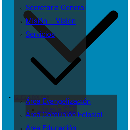
Secretaría General
Misión – Visión
Servicios
IGLESIA BOLIVIA
Área Evangelización
Librería CEB
Área Comunión Eclesial
Área Educación