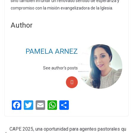
sino también infundir un renovado sentido de esperanza y
compromiso con la misión evangelizadora de la Iglesia.
Author
PAMELA ARNEZ
See author's posts
F
T
E
W
C
a
wi
m
h
o
ce
tt
ail
at
m
CAPE 2025, una oportunidad para agentes pastorales qu