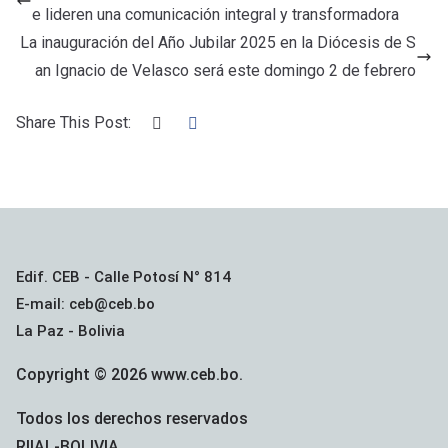
b
er
s
p
e lideren una comunicación integral y transformadora
o
A
ar
La inauguración del Año Jubilar 2025 en la Diócesis de S
o
p
tir
an Ignacio de Velasco será este domingo 2 de febrero
k
p
Share This Post:
Edif. CEB - Calle Potosí N° 814
E-mail: ceb@ceb.bo
La Paz - Bolivia
Copyright © 2026 www.ceb.bo.
Todos los derechos reservados
RIIAL-BOLIVIA