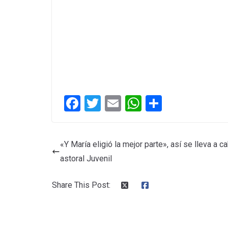
F
T
E
W
C
a
wi
m
h
o
ce
tt
ail
at
m
«Y María eligió la mejor parte», así se lleva a 
b
er
s
p
astoral Juvenil
o
A
ar
o
p
tir
Share This Post:
k
p