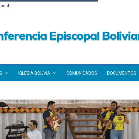
Obispos de Bolivia llaman a la unidad y la esperanza en el 201 aniversario de la Independencia Nacional
S
IGLESIA BOLIVIA
COMUNICADOS
DOCUMENTOS