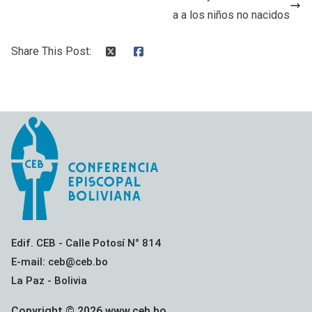
o
p
tir
a a los niños no nacidos
k
p
Share This Post:
Edif. CEB - Calle Potosí N° 814
E-mail: ceb@ceb.bo
La Paz - Bolivia
Copyright © 2026 www.ceb.bo.