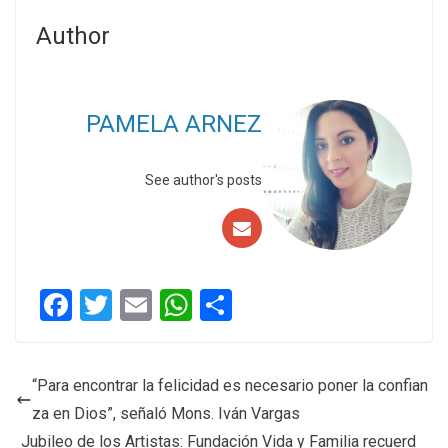
Author
PAMELA ARNEZ
See author's posts
F
T
E
W
C
a
wi
m
h
o
ce
tt
ail
at
m
“Para encontrar la felicidad es necesario poner la confian
b
er
s
p
za en Dios”, señaló Mons. Iván Vargas
o
A
ar
Jubileo de los Artistas: Fundación Vida y Familia recuerd