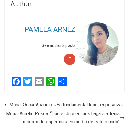
Author
PAMELA ARNEZ
See author's posts
F
T
E
W
C
a
wi
m
h
o
ce
tt
ail
at
m
Mons. Oscar Aparicio: «Es fundamental tener esperanza»
b
er
s
p
Mons. Aurelio Pesoa: “Que el Jubileo, nos haga ser trans
o
A
ar
misores de esperanza en medio de este mundo”
o
p
tir