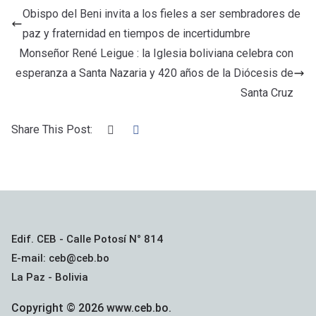
ce
tt
ail
at
m
Obispo del Beni invita a los fieles a ser sembradores de
b
er
s
p
paz y fraternidad en tiempos de incertidumbre
o
A
ar
Monseñor René Leigue : la Iglesia boliviana celebra con
o
p
tir
esperanza a Santa Nazaria y 420 años de la Diócesis de
k
p
Santa Cruz
Share This Post:
Edif. CEB - Calle Potosí N° 814
E-mail: ceb@ceb.bo
La Paz - Bolivia
Copyright © 2026 www.ceb.bo.