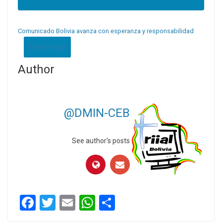
Comunicado Bolivia avanza con esperanza y responsabilidad
Descarga
Author
@DMIN-CEB
See author's posts
F
T
E
W
C
a
wi
m
h
o