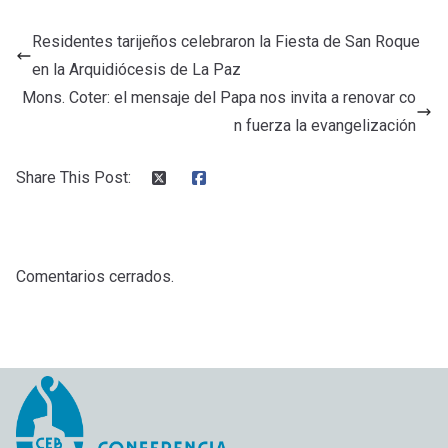
ce
tt
ail
at
m
Residentes tarijeños celebraron la Fiesta de San Roque
b
er
s
p
en la Arquidiócesis de La Paz
o
A
ar
Mons. Coter: el mensaje del Papa nos invita a renovar co
o
p
tir
n fuerza la evangelización
k
p
Share This Post:
Comentarios cerrados.