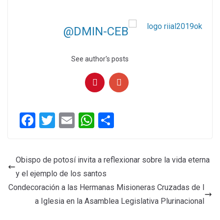
@DMIN-CEB
See author's posts
F
T
E
W
C
a
wi
m
h
o
ce
tt
ail
at
m
Obispo de potosí invita a reflexionar sobre la vida eterna
b
er
s
p
y el ejemplo de los santos
o
A
ar
Condecoración a las Hermanas Misioneras Cruzadas de l
o
p
tir
a Iglesia en la Asamblea Legislativa Plurinacional
k
p