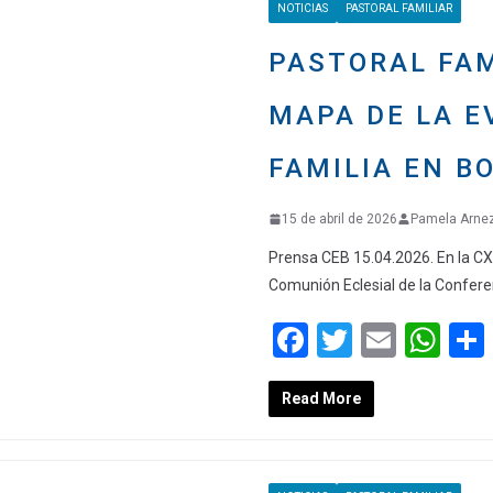
NOTICIAS
PASTORAL FAMILIAR
o
p
k
p
PASTORAL FAM
MAPA DE LA E
FAMILIA EN BO
15 de abril de 2026
Pamela Arne
Prensa CEB 15.04.2026. En la CXV
Comunión Eclesial de la Confere
F
T
E
W
a
wi
m
h
Read More
ce
tt
ail
at
b
er
s
o
A