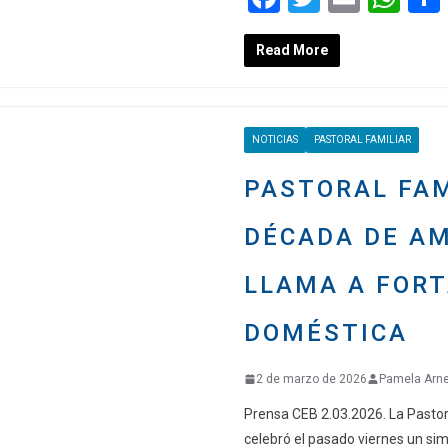
a
wi
m
h
Read More
ce
tt
ail
at
b
er
s
o
A
NOTICIAS
PASTORAL FAMILIAR
o
p
k
p
PASTORAL FAM
DÉCADA DE AM
LLAMA A FORT
DOMÉSTICA
2 de marzo de 2026
Pamela Arn
Prensa CEB 2.03.2026. La Pastora
celebró el pasado viernes un sim