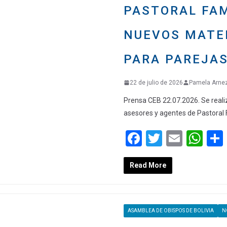
PASTORAL FAM
NUEVOS MATE
PARA PAREJAS
22 de julio de 2026
Pamela Arne
Prensa CEB 22.07.2026. Se real
asesores y agentes de Pastoral 
F
T
E
W
a
wi
m
h
Read More
ce
tt
ail
at
b
er
s
o
A
ASAMBLEA DE OBISPOS DE BOLIVIA
N
o
p