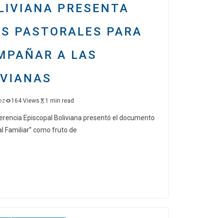
OLIVIANA PRESENTA
ES PASTORALES PARA
MPAÑAR A LAS
IVIANAS
ez
164 Views
1 min read
erencia Episcopal Boliviana presentó el documento
al Familiar” como fruto de
C
o
m
p
ar