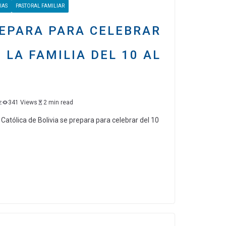
IAS
PASTORAL FAMILIAR
tir
REPARA PARA CELEBRAR
 LA FAMILIA DEL 10 AL
z
341 Views
2 min read
Católica de Bolivia se prepara para celebrar del 10
C
o
m
p
ar