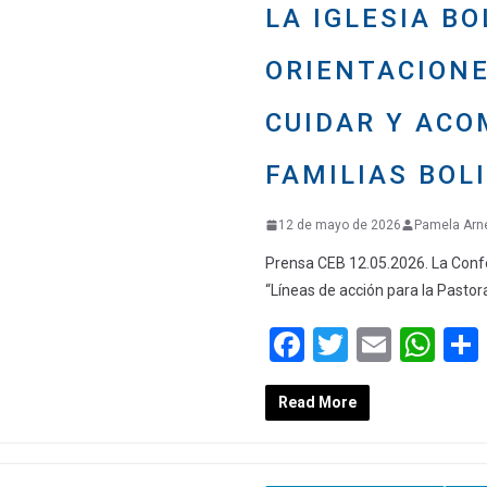
k
p
LA IGLESIA B
ORIENTACION
CUIDAR Y ACO
FAMILIAS BOL
12 de mayo de 2026
Pamela Arn
Prensa CEB 12.05.2026. La Conf
“Líneas de acción para la Pastor
F
T
E
W
a
wi
m
h
Read More
ce
tt
ail
at
b
er
s
o
A