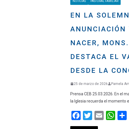
NOTICIAS
PASTORAL FAMILIAR
o
p
k
p
EN LA SOLEMN
ANUNCIACIÓN 
NACER, MONS.
DESTACA EL V
DESDE LA CON
25 de marzo de 2026
Pamela Ar
Prensa CEB 25.03.2026. En el ma
la Iglesia recuerda el momento 
F
T
E
W
a
wi
m
h