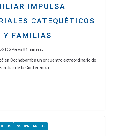
ILIAR IMPULSA
RIALES CATEQUÉTICOS
 Y FAMILIAS
z
105 Views
1 min read
izó en Cochabamba un encuentro extraordinario de
Familiar de la Conferencia
C
o
m
p
ar
OTICIAS
PASTORAL FAMILIAR
tir