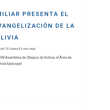
tir
ILIAR PRESENTA EL
VANGELIZACIÓN DE LA
LIVIA
z
176 Views
3 min read
III Asamblea de Obispos de Bolivia, el Área de
ncia Episcopal
C
o
m
p
ar