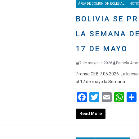
ÁREA DE COMUNION ECLESIAL
NOTIC
o
p
k
p
BOLIVIA SE P
LA SEMANA DE
17 DE MAYO
7 de mayo de 2026
Pamela Arne
Prensa CEB 7.05.2026. La Iglesia 
al 17 de mayo la Semana
F
T
E
W
a
wi
m
h
Read More
ce
tt
ail
at
b
er
s
o
A