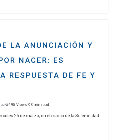
m
p
ar
tir
E LA ANUNCIACIÓN Y
 POR NACER: ES
A RESPUESTA DE FE Y
nez
195 Views
3 min read
ércoles 25 de marzo, en el marco de la Solemnidad
C