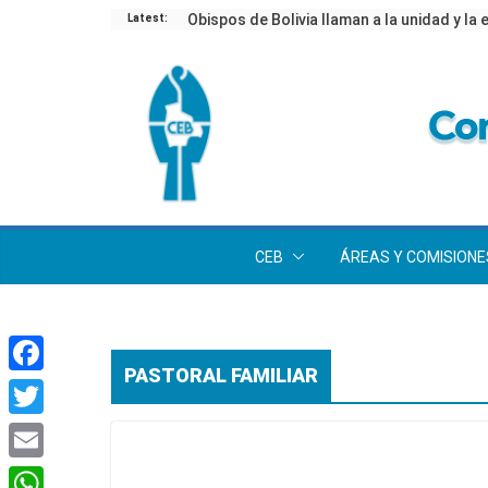
Latest:
CEB
ÁREAS Y COMISIONE
PASTORAL FAMILIAR
F
a
T
c
w
E