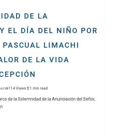
tir
IDAD DE LA
Y EL DÍA DEL NIÑO POR
 PASCUAL LIMACHI
ALOR DE LA VIDA
CEPCIÓN
nez
114 Views
1 min read
rco de la Solemnidad de la Anunciación del Señor,
en
C
o