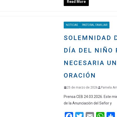
Read More
ce
tt
ail
at
b
er
s
o
A
NOTICIAS
PASTORAL FAMILIAR
o
p
k
p
SOLEMNIDAD D
DÍA DEL NIÑO
NECESARIA UN
ORACIÓN
25 de marzo de 2026
Pamela Ar
Prensa CEB 24.03.2026. Este mi
de la Anunciación del Señor y
F
T
E
W