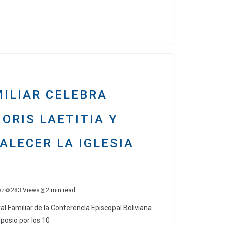
o
m
p
ar
tir
ILIAR CELEBRA
ORIS LAETITIA Y
ALECER LA IGLESIA
ez
283 Views
2 min read
l Familiar de la Conferencia Episcopal Boliviana
posio por los 10