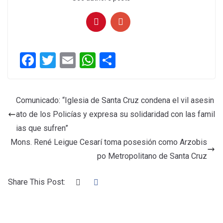
F
T
E
W
C
a
wi
m
h
o
ce
tt
ail
at
m
Comunicado: “Iglesia de Santa Cruz condena el vil asesin
b
er
s
p
ato de los Policías y expresa su solidaridad con las famil
o
A
ar
ias que sufren”
o
p
tir
Mons. René Leigue Cesarí toma posesión como Arzobis
k
p
po Metropolitano de Santa Cruz
Share This Post: