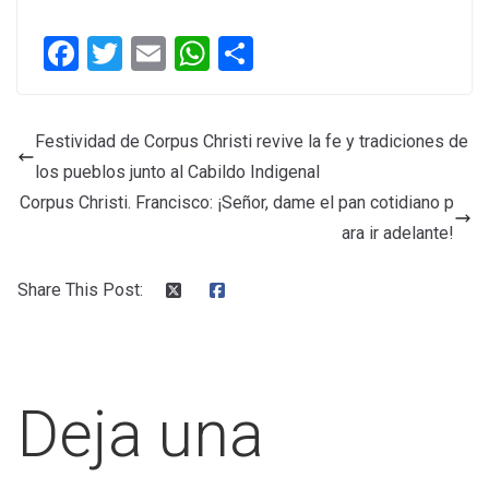
F
T
E
W
C
a
wi
m
h
o
ce
tt
ail
at
m
Festividad de Corpus Christi revive la fe y tradiciones de
b
er
s
p
los pueblos junto al Cabildo Indigenal
o
A
ar
Corpus Christi. Francisco: ¡Señor, dame el pan cotidiano p
o
p
tir
ara ir adelante!
k
p
Share This Post:
Deja una