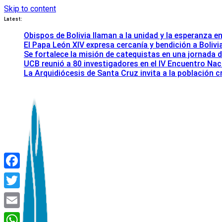
Skip to content
Latest:
Obispos de Bolivia llaman a la unidad y la esperanza en
El Papa León XIV expresa cercanía y bendición a Bolivi
Se fortalece la misión de catequistas en una jornada 
UCB reunió a 80 investigadores en el IV Encuentro Nac
La Arquidiócesis de Santa Cruz invita a la población
Facebook
Twitter
Email