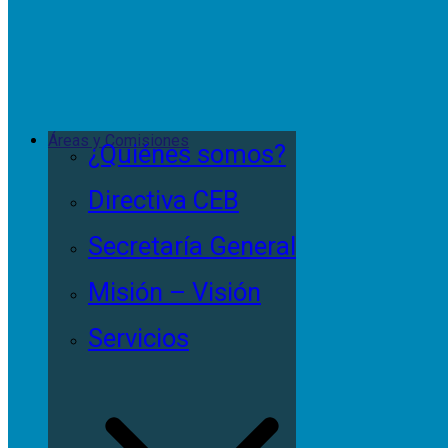
Áreas y Comisiones
¿Quiénes somos?
Directiva CEB
Secretaría General
Misión – Visión
Servicios