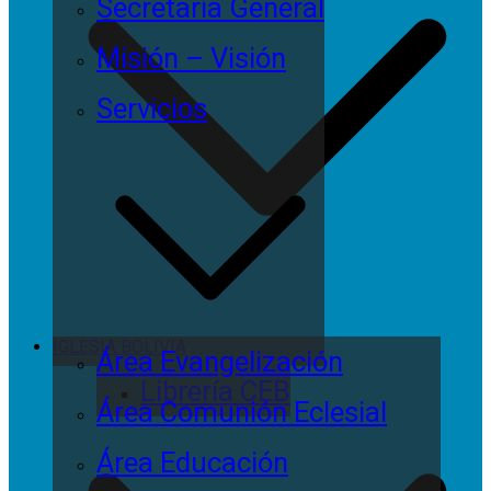
Secretaría General
Misión – Visión
Servicios
IGLESIA BOLIVIA
Área Evangelización
Librería CEB
Área Comunión Eclesial
Área Educación