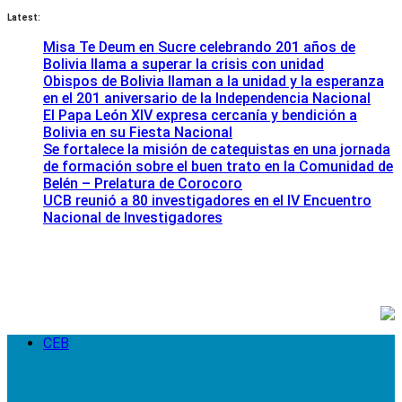
Latest:
Misa Te Deum en Sucre celebrando 201 años de
Bolivia llama a superar la crisis con unidad
Obispos de Bolivia llaman a la unidad y la esperanza
en el 201 aniversario de la Independencia Nacional
El Papa León XIV expresa cercanía y bendición a
Bolivia en su Fiesta Nacional
Se fortalece la misión de catequistas en una jornada
de formación sobre el buen trato en la Comunidad de
Belén – Prelatura de Corocoro
UCB reunió a 80 investigadores en el IV Encuentro
Nacional de Investigadores
CEB