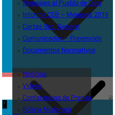
Mensajes al Pueblo de Dios
Informe CEB – Memoria 2019
Cartas Sec. General
Comunicados – Prevención
Documentos Normativos
Noticias
Videos
Conferencias de Prensa
Bolivia Misionera