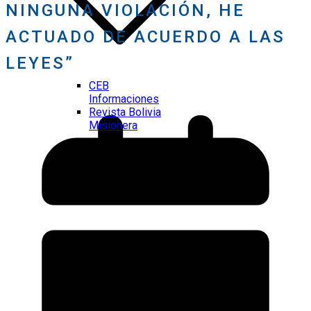
NINGUNA VIOLACIÓN, HE
ACTUADO DE ACUERDO A LAS
LEYES”
CEB
Informaciones
Revista Bolivia
Misionera