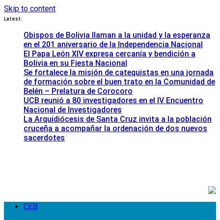
Skip to content
Latest:
Obispos de Bolivia llaman a la unidad y la esperanza
en el 201 aniversario de la Independencia Nacional
El Papa León XIV expresa cercanía y bendición a
Bolivia en su Fiesta Nacional
Se fortalece la misión de catequistas en una jornada
de formación sobre el buen trato en la Comunidad de
Belén – Prelatura de Corocoro
UCB reunió a 80 investigadores en el IV Encuentro
Nacional de Investigadores
La Arquidiócesis de Santa Cruz invita a la población
cruceña a acompañar la ordenación de dos nuevos
sacerdotes
CEB