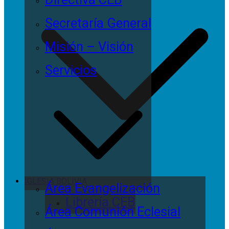
Secretaría General
Misión – Visión
Servicios
IGLESIA BOLIVIA
Área Evangelización
Librería CEB
Área Comunión Eclesial