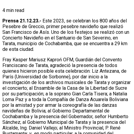
4 min read
Prensa 21.12.23.-
Este 2023, se celebran los 800 años del
Pesebre de Greccio, primer pesebre navideño que realizó
San Francisco de Asís. Uno de los festejos se realizó con un
Concierto Navideño en el Santuario de San Severino, en
Tarata, municipio de Cochabamba, que se encuentra a 29 km
de esta ciudad.
Fray Kasper Mariusz Kaproń OFM, Guardián del Convento
Franciscano de Tarata, agradeció la presencia de todos
quienes hicieron posible esta celebración: Liz Antezana, de
París (Universidad de Sorbonne), por dar inicio a la
investigación de los archivos musicales de Tarata y organizar
el concierto; al Ensamble de la Casa de la Libertad de Sucre
por su participación; a la soprano Gian Carla Tisera; a Natalia
Loma Paz y a toda la Compañía de Danza Acuarela Boliviana
por la amistad y por armar la coreografía de las danzas
navideñas de Bolivia; al Gobierno Departamental de
Cochabamba y la presencia del Gobernador, señor Humberto
Sánchez; al Gobierno Municipal de Tarata y la presencia del
Alcalde, Ing. Daniel Vallejo; al Ministro Provincial, P. René
Bustamante; y en modo particular, a la comunidad del