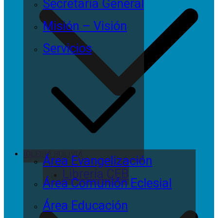
Secretaría General
Misión – Visión
Servicios
IGLESIA BOLIVIA
Área Evangelización
Librería CEB
Área Comunión Eclesial
Área Educación