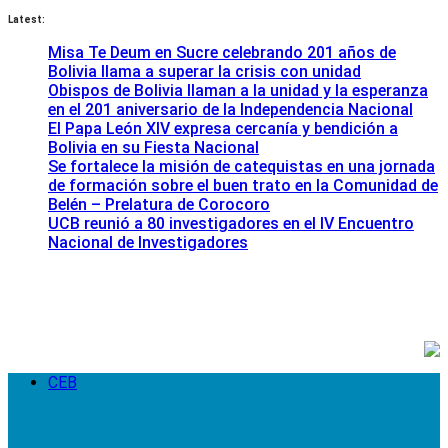
Latest:
Misa Te Deum en Sucre celebrando 201 años de
Bolivia llama a superar la crisis con unidad
Obispos de Bolivia llaman a la unidad y la esperanza
en el 201 aniversario de la Independencia Nacional
El Papa León XIV expresa cercanía y bendición a
Bolivia en su Fiesta Nacional
Se fortalece la misión de catequistas en una jornada
de formación sobre el buen trato en la Comunidad de
Belén – Prelatura de Corocoro
UCB reunió a 80 investigadores en el IV Encuentro
Nacional de Investigadores
CEB