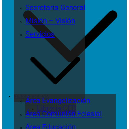
Secretaría General
Misión – Visión
Servicios
IGLESIA BOLIVIA
Área Evangelización
Librería CEB
Área Comunión Eclesial
Área Educación