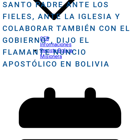
SANTO PADRE ANTE LOS
FIELES, ANTE LA IGLESIA Y
COLABORAR TAMBIÉN CON EL
CEB
GOBIERNO”, DIJO EL
Informaciones
Revista Bolivia
FLAMANTE NUNCIO
Misionera
APOSTÓLICO EN BOLIVIA