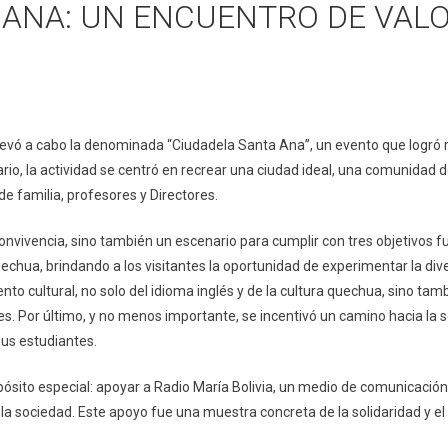
 ANA: UN ENCUENTRO DE VALO
levó a cabo la denominada “Ciudadela Santa Ana”, un evento que logró r
ario, la actividad se centró en recrear una ciudad ideal, una comunidad d
de familia, profesores y Directores.
onvivencia, sino también un escenario para cumplir con tres objetivos 
quechua, brindando a los visitantes la oportunidad de experimentar la dive
ento cultural, no solo del idioma inglés y de la cultura quechua, sino ta
es. Por último, y no menos importante, se incentivó un camino hacia la s
sus estudiantes.
pósito especial: apoyar a Radio María Bolivia, un medio de comunicació
en la sociedad. Este apoyo fue una muestra concreta de la solidaridad y