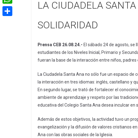
e
LA CIUDADELA SANTA
i
m
W
b
t
a
h
o
C
SOLIDARIDAD
t
i
a
o
o
e
l
t
k
m
r
Prensa CEB 26.08.24.-
El sábado 24 de agosto, se l
s
p
estudiantes de los Niveles Inicial, Primario y Secund
A
a
fueran la base de la interacción entre niños, padres 
p
r
La Ciudadela Santa Ana no sólo fue un espacio de c
p
t
la interacción en tres idiomas: inglés, castellano y 
i
En segundo lugar, se trató de fortalecer el conocimi
ambiente de aprendizaje y respeto por las tradicion
r
educativa del Colegio Santa Ana desea inculcar en 
Además de estos objetivos, la actividad tuvo un pro
evangelización y la difusión de valores cristianos 
Ana con las obras sociales de la Iglesia.