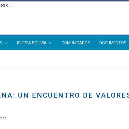
Misa Te Deum en Sucre celebrando 201 años de Bolivia llama a superar la crisis con unidad
S
IGLESIA BOLIVIA
COMUNICADOS
DOCUMENTOS
ANA: UN ENCUENTRO DE VALORES
read