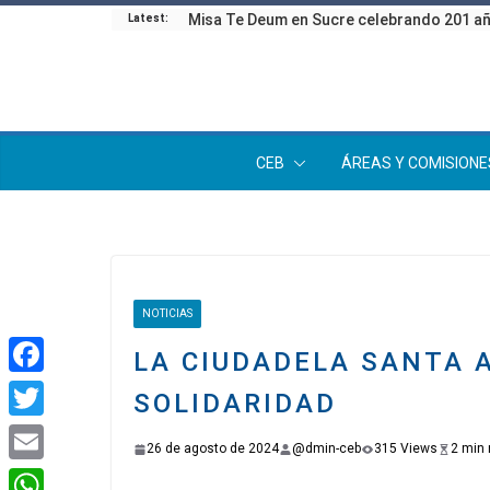
Latest:
CEB
ÁREAS Y COMISIONE
NOTICIAS
LA CIUDADELA SANTA 
F
SOLIDARIDAD
a
T
26 de agosto de 2024
@dmin-ceb
315 Views
2 min 
c
w
E