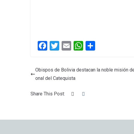
F
T
E
W
C
a
wi
m
h
o
ce
tt
ail
at
m
Obispos de Bolivia destacan la noble misión de
b
er
s
p
onal del Catequista
o
A
ar
o
p
tir
Share This Post:
k
p