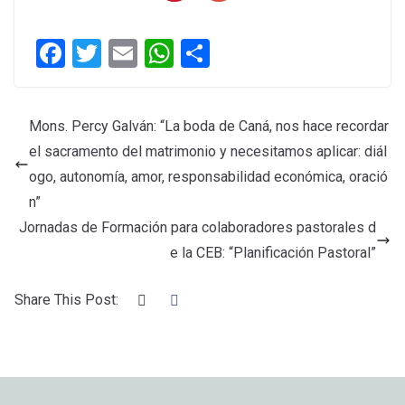
F
T
E
W
C
a
wi
m
h
o
ce
tt
ail
at
m
Mons. Percy Galván: “La boda de Caná, nos hace recordar
b
er
s
p
el sacramento del matrimonio y necesitamos aplicar: diál
o
A
ar
ogo, autonomía, amor, responsabilidad económica, oració
o
p
tir
n”
k
p
Jornadas de Formación para colaboradores pastorales d
e la CEB: “Planificación Pastoral”
Share This Post: