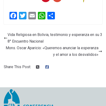
F
T
E
W
C
a
wi
m
h
o
ce
tt
ail
at
m
Vida Religiosa en Bolivia, testimonio y esperanza en su 3
b
er
s
p
8° Encuentro Nacional
o
A
ar
Mons. Oscar Aparicio: «Queremos anunciar la esperanza
o
p
tir
y el amor a los desvalidos»
k
p
Share This Post: